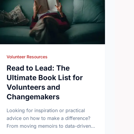
Volunteer Resources
Read to Lead: The
Ultimate Book List for
Volunteers and
Changemakers
Looking for inspiration or practical
advice on how to make a difference?
From moving memoirs to data-driven
guides on effective altruism, explore