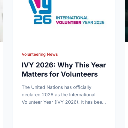
Volunteering News
IVY 2026: Why This Year
Matters for Volunteers
The United Nations has officially
declared 2026 as the International
Volunteer Year (IVY 2026). It has been
25 years since the last global
celebration of volunteers. Find out
what this …