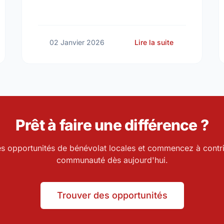
cro-Volunteering in Prince Edward Island: How to Make a Big Differ
sur IVY 2026: 
02 Janvier 2026
Lire la suite
Prêt à faire une différence ?
es opportunités de bénévolat locales et commencez à contri
communauté dès aujourd'hui.
Trouver des opportunités