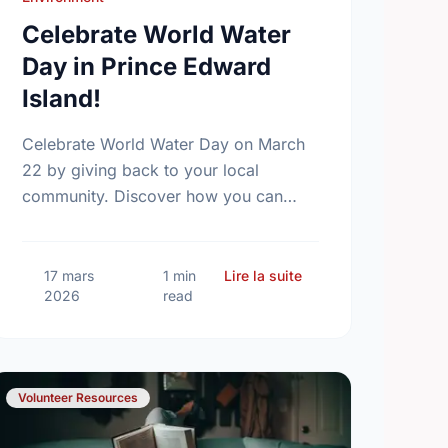
Celebrate World Water
Day in Prince Edward
Island!
Celebrate World Water Day on March
22 by giving back to your local
community. Discover how you can
help protect the vital water sources in
Prince Edward Island and PEI …
ng Sikh Heritage Month in Prince Edward Island
sur Celebrate World W
17 mars
1 min
Lire la suite
2026
read
Volunteer Resources