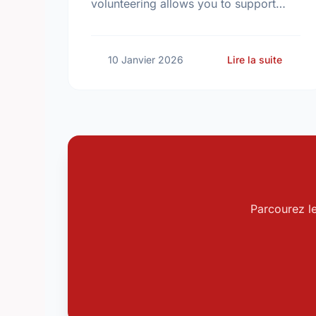
volunteering allows you to support
causes in Prince Edward Island on
your own schedule—even from your
phone.
sur Mi
10 Janvier 2026
Lire la suite
Parcourez l