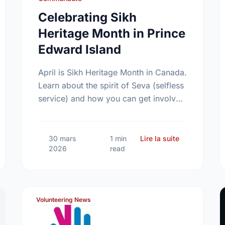
Celebrating Sikh
Heritage Month in Prince
Edward Island
April is Sikh Heritage Month in Canada.
Learn about the spirit of Seva (selfless
service) and how you can get involved
in Prince Edward Island this month.
emembering Vimy Ridge Day: A Legacy of Unity and Service
sur Celebrati
30 mars
1 min
Lire la suite
2026
read
Volunteering News