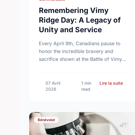
Remembering Vimy
Ridge Day: A Legacy of
Unity and Service
Every April 9th, Canadians pause to
honor the incredible bravery and
sacrifice shown at the Battle of Vimy
Ridge—a moment that defined our
nation.
sur R
07 Avril
1 min
Lire la suite
2026
read
Bénévolat