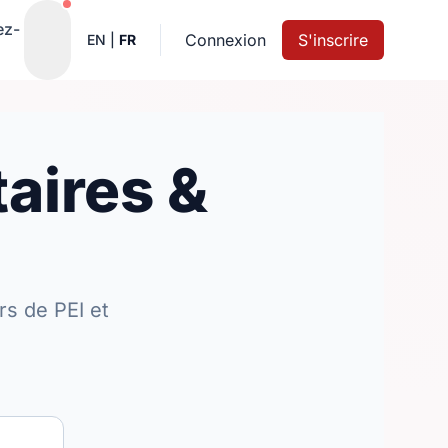
Notifications actives
ez-
Connexion
S'inscrire
EN
|
FR
aires &
s de PEI et