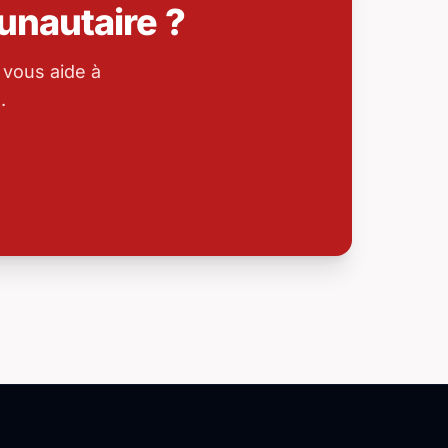
nautaire ?
 vous aide à
.