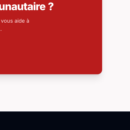
nautaire ?
 vous aide à
.