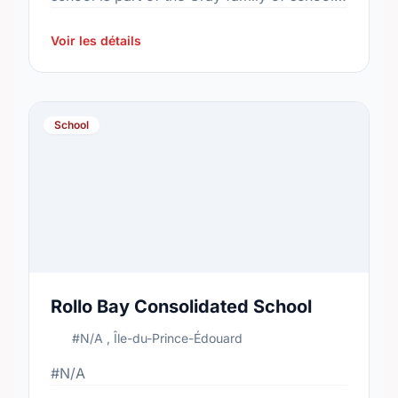
In 2015, the school's population was 115. In
…
Voir les détails
School
Rollo Bay Consolidated School
#N/A , Île-du-Prince-Édouard
#N/A