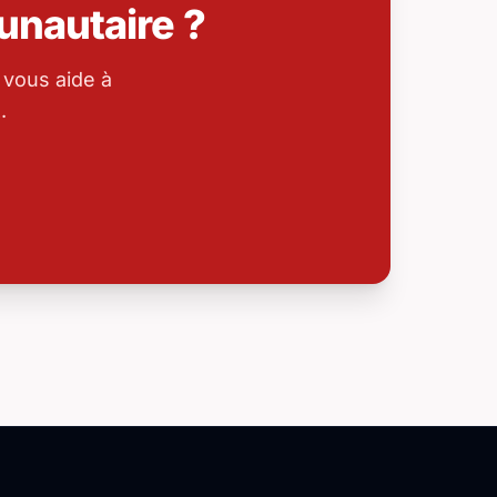
nautaire ?
 vous aide à
.