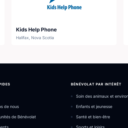
Kids Help Phone
Halifax, Nova Scotia
PIDES
BÉNÉVOLAT PAR INTÉRÊT
Soin des animaux et envir
os de nous
Enfants et jeunesse
nités de Bénévolat
Santé et bien-être
ents
Sports et loisirs