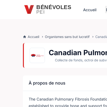
Passer au contenu principal
BÉNÉVOLES
Accueil
PEI
Accueil
Organismes sans but lucratif
Canadia
Canadian Pulmon
Collecte de fonds, octroi de subv
À propos de nous
The Canadian Pulmonary Fibrosis Foundatio
established to provide hope and support fo