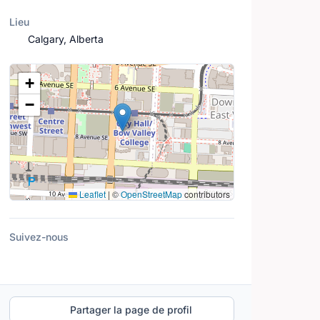
Lieu
Calgary, Alberta
Lieu
+
−
Leaflet
|
©
OpenStreetMap
contributors
Suivez-nous
Partager la page de profil