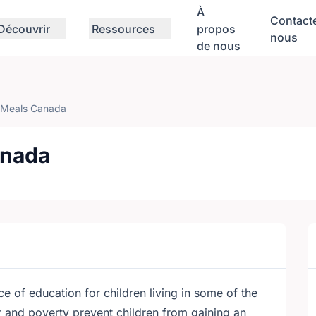
À
Contact
Découvrir
Ressources
propos
nous
de nous
 Meals Canada
anada
e of education for children living in some of the
 and poverty prevent children from gaining an