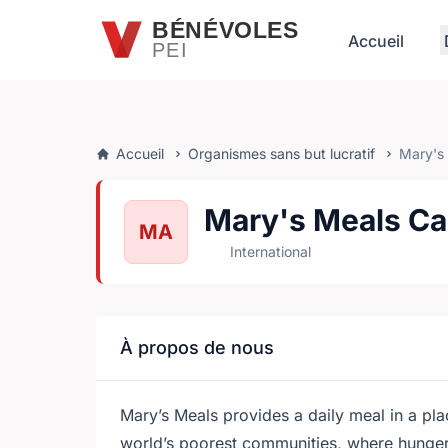
Passer au contenu principal
BÉNÉVOLES
Accueil
PEI
Accueil
Organismes sans but lucratif
Mary's
Mary's Meals C
MA
International
À propos de nous
Mary’s Meals provides a daily meal in a plac
world’s poorest communities, where hunger