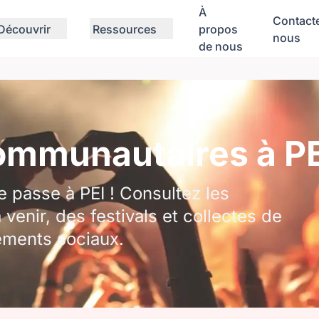
À
Contact
Découvrir
Ressources
propos
nous
de nous
mmunautaires à PE
 passe à PEI ! Consultez les
nir, des festivals et collectes de
ements sociaux.