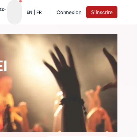
Notifications actives
ez-
Connexion
S'inscrire
EN
|
FR
I