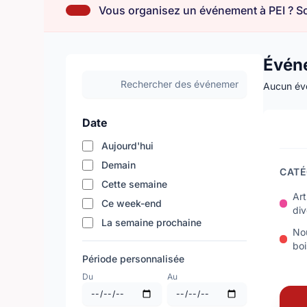
Vous organisez un événement à PEI ? So
Évén
Aucun évé
Date
Aujourd'hui
Demain
CATÉ
Cette semaine
Art
Ce week-end
div
La semaine prochaine
Nou
bo
Période personnalisée
Du
Au