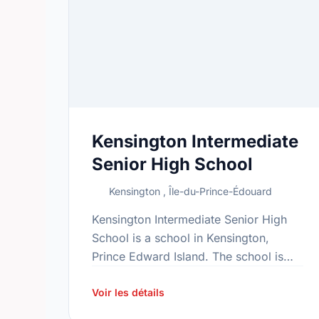
Kensington Intermediate
Senior High School
Kensington , Île-du-Prince-Édouard
Kensington Intermediate Senior High
School is a school in Kensington,
Prince Edward Island. The school is
part of the KISH family of schools. In
2015, the school's population was
Voir les détails
279. …