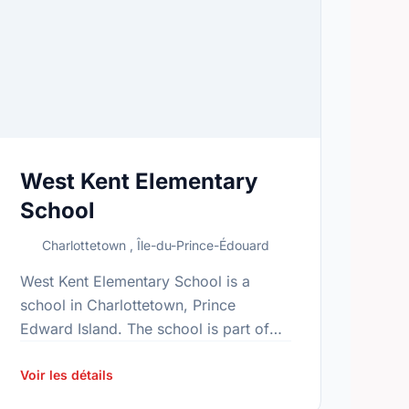
West Kent Elementary
School
Charlottetown , Île-du-Prince-Édouard
West Kent Elementary School is a
school in Charlottetown, Prince
Edward Island. The school is part of
the Gray family of schools. In 2015,
the school's population was 170. In …
Voir les détails