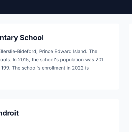
entary School
Ellerslie-Bideford, Prince Edward Island. The
hools. In 2015, the school's population was 201.
s 199. The school's enrollment in 2022 is
ndroit