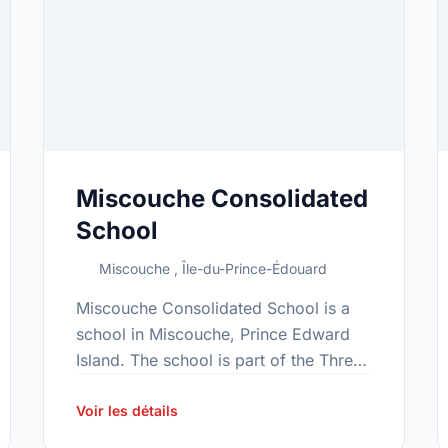
Miscouche Consolidated
School
Miscouche , Île-du-Prince-Édouard
Miscouche Consolidated School is a
school in Miscouche, Prince Edward
Island. The school is part of the Three
Oaks family of schools. In 2015, the
school's population was 244. In …
Voir les détails