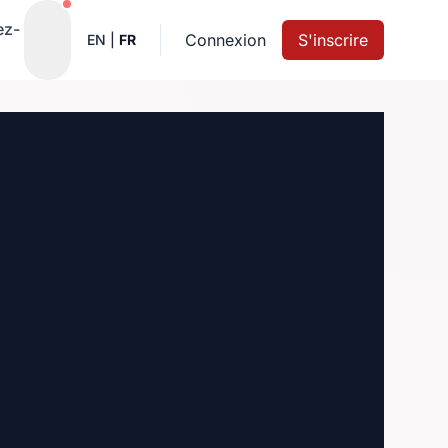
Notifications actives
ez-
Connexion
S'inscrire
EN
|
FR